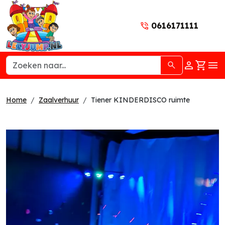
0616171111
naar acc
winke
hoo
Home
Zaalverhuur
Tiener KINDERDISCO ruimte