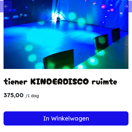
Previous
Ne
tiener KINDERDISCO ruimte
375,00
/
1 dag
In Winkelwagen