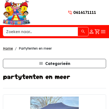
0616171111
naar acc
winke
hoo
Home
Partytenten en meer
Categorieën
partytenten en meer